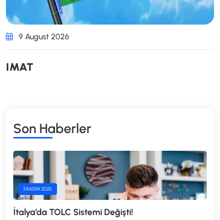
9 August 2026
I
M
A
T
S
O
N
H
A
B
E
R
L
E
R
3 KASIM 2025
İtalya’da TOLC Sistemi Değişti!