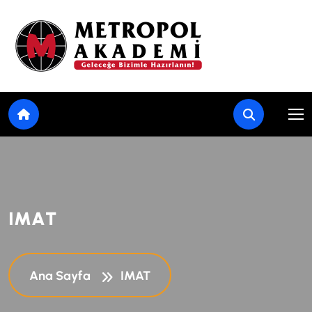
I
M
A
T
Ana Sayfa
IMAT