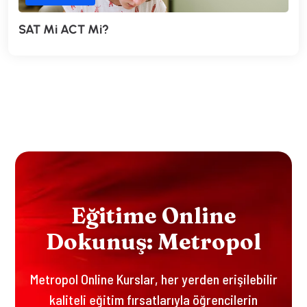
SAT Mi ACT Mi?
E
Ğ
I
T
I
M
E
O
N
L
I
N
E
D
O
K
U
N
U
Ş
:
M
E
T
R
O
P
O
L
Metropol Online Kurslar, her yerden erişilebilir
kaliteli eğitim fırsatlarıyla öğrencilerin