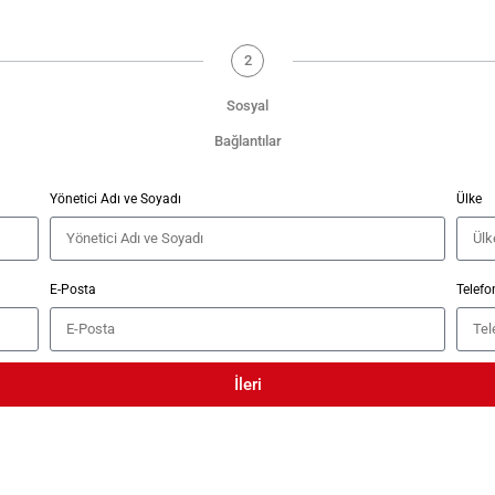
2
Sosyal
Bağlantılar
Yönetici Adı ve Soyadı
Ülke
E-Posta
Telef
İleri