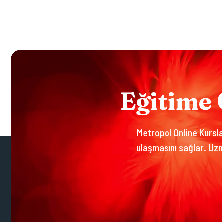
E
Ğ
I
T
I
M
E
Metropol Online Kurslar
ulaşmasını sağlar. Uzm