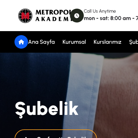
Call Us Anytime
mon - sat: 8:00 am -
Ana Sayfa
Kurumsal
Kurslarımız
Şub
Ş
u
b
e
l
i
k