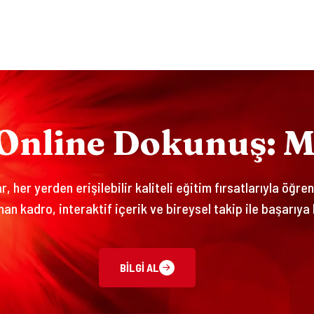
O
N
L
I
N
E
D
O
K
U
N
U
Ş
:
, her yerden erişilebilir kaliteli eğitim fırsatlarıyla öğre
an kadro, interaktif içerik ve bireysel takip ile başarıya 
BILGI AL