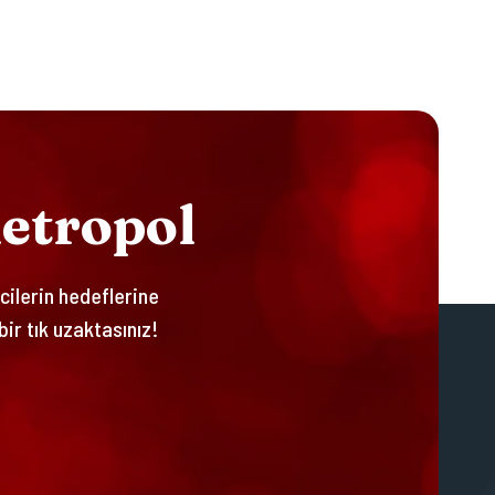
M
E
T
R
O
P
O
L
ncilerin hedeflerine
bir tık uzaktasınız!