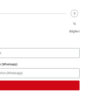
3
İş
Bilgileri
on (Whatsapp)