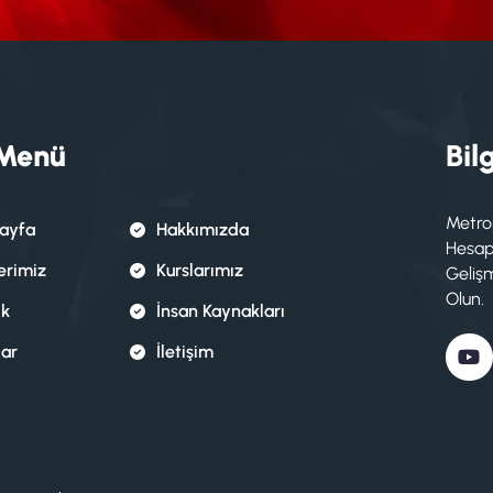
 Menü
Bilg
Metro
ayfa
Hakkımızda
Hesapl
erimiz
Kurslarımız
Geliş
Olun.
ik
İnsan Kaynakları
lar
İletişim