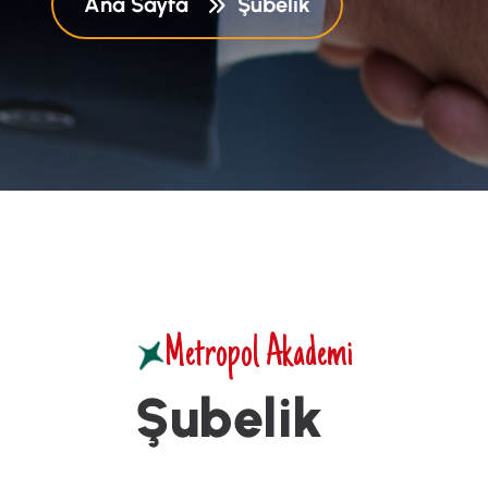
Ana Sayfa
Şubelik
Metropol Akademi
Ş
u
b
e
l
i
k