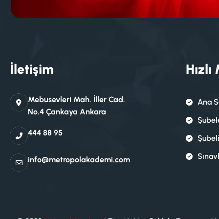
İletişim
Hızlı
Mebusevleri Mah. İller Cad.
Ana S
No.4 Çankaya Ankara
Şubel
444 88 95
Şubel
Sınav
info@metropolakademi.com