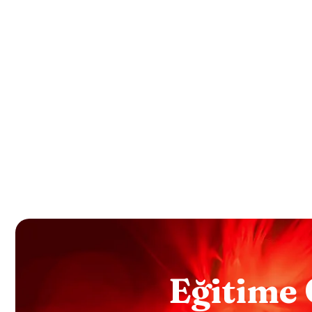
E
Ğ
I
T
I
M
E