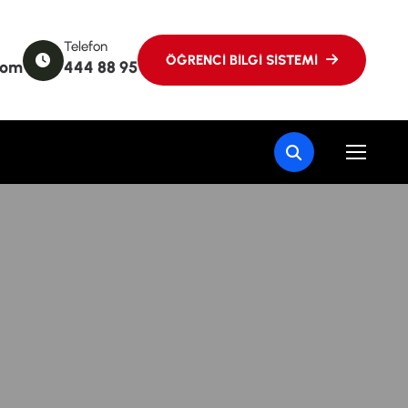
Telefon
com
444 88 95