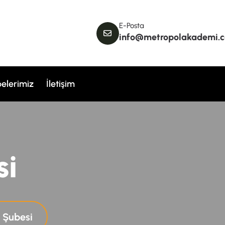
E-Posta
info@metropolakademi.
elerimiz
İletişim
s
i
 Şubesi