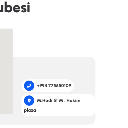
u
b
e
s
i
+994 775550109
M.Hadi 51 M . Hakim
plaza