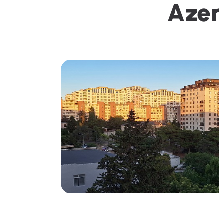
A
z
e