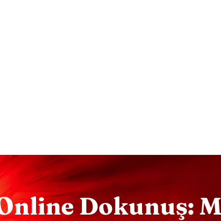
O
N
L
I
N
E
D
O
K
U
N
U
Ş
: