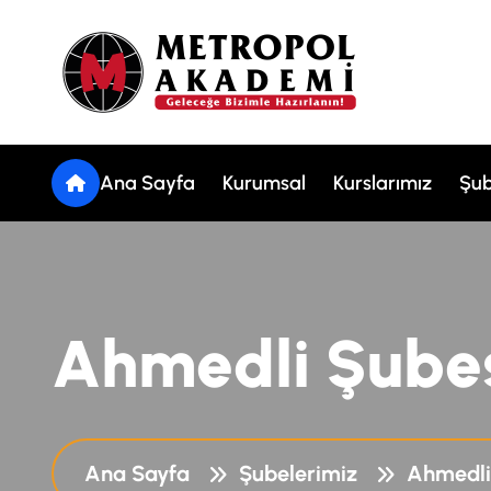
Ana Sayfa
Kurumsal
Kurslarımız
Şub
A
h
m
e
d
l
i
Ş
u
b
e
Ana Sayfa
Şubelerimiz
Ahmedli