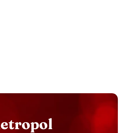
M
E
T
R
O
P
O
L