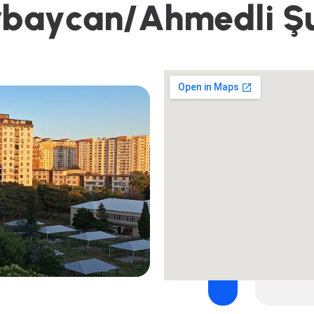
r
b
a
y
c
a
n
/
A
h
m
e
d
l
i
Ş