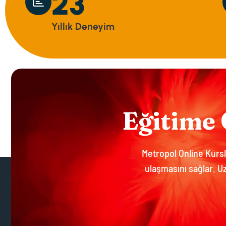
29
Y
I
L
L
I
K
D
E
N
E
Y
I
M
E
Ğ
I
T
I
M
E
Metropol Online Kursla
ulaşmasını sağlar. Uz