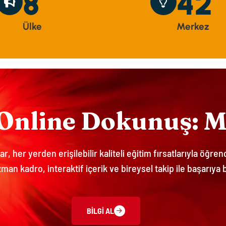
10
52
Ü
L
K
E
M
E
R
K
E
Z
O
N
L
I
N
E
D
O
K
U
N
U
Ş
:
r, her yerden erişilebilir kaliteli eğitim fırsatlarıyla öğren
man kadro, interaktif içerik ve bireysel takip ile başarıya b
BILGI AL