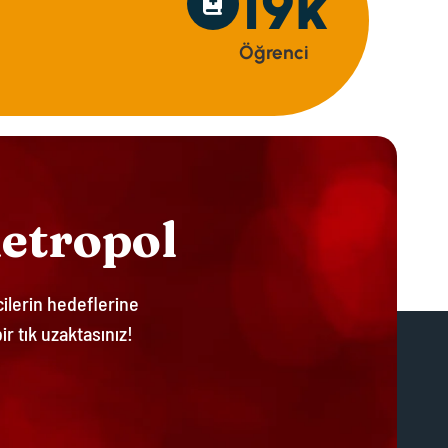
24
k
Ö
Ğ
R
E
N
C
I
M
E
T
R
O
P
O
L
cilerin hedeflerine
ir tık uzaktasınız!