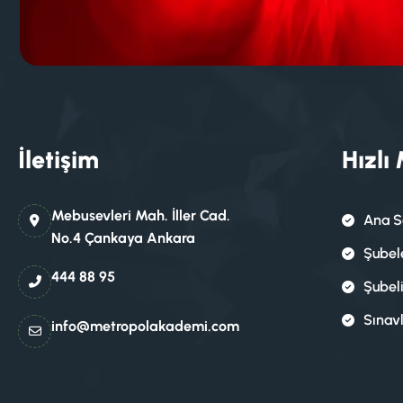
İletişim
Hızlı
Mebusevleri Mah. İller Cad.
Ana S
No.4 Çankaya Ankara
Şubel
444 88 95
Şubel
Sınav
info@metropolakademi.com