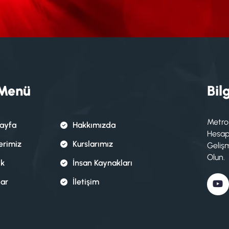
 Menü
Bilg
Metro
ayfa
Hakkımızda
Hesapl
erimiz
Kurslarımız
Geliş
Olun.
ik
İnsan Kaynakları
lar
İletişim