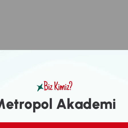
Biz Kimiz?
M
e
t
r
o
p
o
l
A
k
a
d
e
m
i