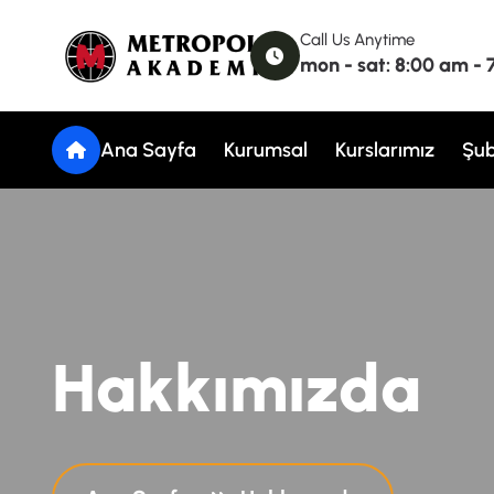
Call Us Anytime
mon - sat: 8:00 am -
Ana Sayfa
Kurumsal
Kurslarımız
Şub
H
a
k
k
ı
m
ı
z
d
a